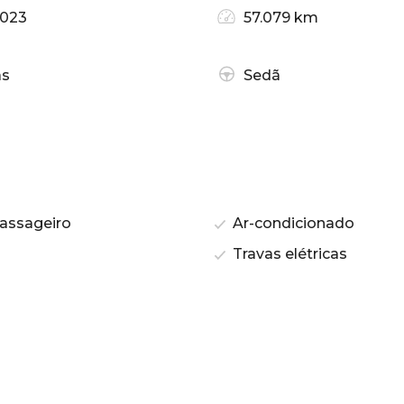
2023
57.079 km
as
Sedã
assageiro
Ar-condicionado
Travas elétricas